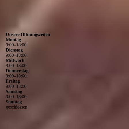
Unsere Öffnungszeiten
Montag
9
:
00
–
18
:
00
Dienstag
9
:
00
–
18
:
00
Mittwoch
9
:
00
–
18
:
00
Donnerstag
9
:
00
–
18
:
00
Freitag
9
:
00
–
18
:
00
Samstag
9
:
00
–
18
:
00
Sonntag
geschlossen